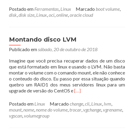
mais
sobreAume
Postado em
Ferramentas
,
Linux
Marcado
boot volume
,
partição
disk
,
disk size
,
Linux
,
oci
,
online
,
oracle cloud
de
Boot
na
OCI
Montando disco LVM
com
Publicado em
sábado, 20 de outubro de 2018
Ubuntu
Imagine que você precisa recuperar dados de um disco
que está formatado em linux e usando o LVM. Não basta
montar o volume com o comando mount, ele não conhece
o conteudo do disco. Eu passo por essa situação quando
quebro um RAID1 dos meus servidores linux para um
Leia
upgrade de versão do CentOS e
[…]
mais
sobreMontando
Postado em
Linux
Marcado
change
,
cli
,
Linux
,
lvm
,
disco
mount
,
nome
,
nome do volume
,
trocar
,
vgchange
,
vgrename
,
LVM
vgscan
,
volumegroup