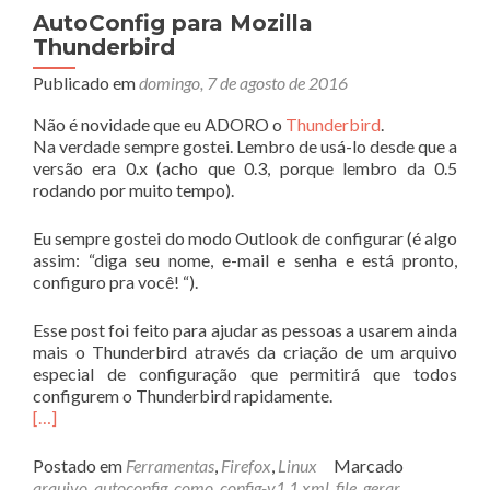
AutoConfig para Mozilla
Thunderbird
Publicado em
domingo, 7 de agosto de 2016
Não é novidade que eu ADORO o
Thunderbird
.
Na verdade sempre gostei. Lembro de usá-lo desde que a
versão era 0.x (acho que 0.3, porque lembro da 0.5
rodando por muito tempo).
Eu sempre gostei do modo Outlook de configurar (é algo
assim: “diga seu nome, e-mail e senha e está pronto,
configuro pra você! “).
Esse post foi feito para ajudar as pessoas a usarem ainda
mais o Thunderbird através da criação de um arquivo
especial de configuração que permitirá que todos
configurem o Thunderbird rapidamente.
[…]
Postado em
Ferramentas
,
Firefox
,
Linux
Marcado
arquivo
,
autoconfig
,
como
,
config-v1.1.xml
,
file
,
gerar
,