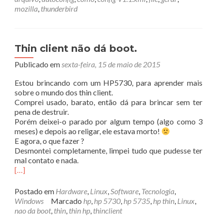
mozilla
,
thunderbird
Thin client não dá boot.
Publicado em
sexta-feira, 15 de maio de 2015
Estou brincando com um HP5730, para aprender mais
sobre o mundo dos thin client.
Comprei usado, barato, então dá para brincar sem ter
pena de destruir.
Porém deixei-o parado por algum tempo (algo como 3
meses) e depois ao religar, ele estava morto!
E agora, o que fazer ?
Desmontei completamente, limpei tudo que pudesse ter
mal contato e nada.
[…]
Postado em
Hardware
,
Linux
,
Software
,
Tecnologia
,
Windows
Marcado
hp
,
hp 5730
,
hp 5735
,
hp thin
,
Linux
,
nao da boot
,
thin
,
thin hp
,
thinclient