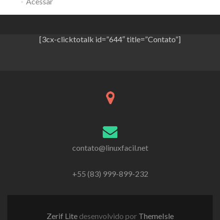
Acessar
[3cx-clicktotalk id=”644″ title=”Contato”]
contato@linuxfacil.net
+55 (83) 999-899-232
Zerif Lite
desenvolvido por
ThemeIsle