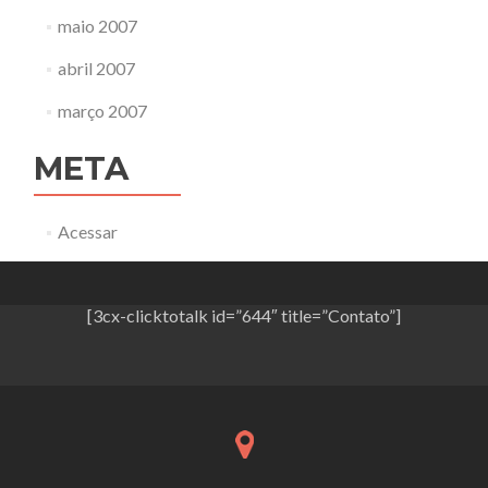
maio 2007
abril 2007
março 2007
META
Acessar
[3cx-clicktotalk id=”644″ title=”Contato”]