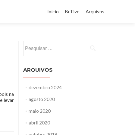
Pular
para
Início
BrTivo
Arquivos
o
conteúdo
Pesquisar
por:
ARQUIVOS
dezembro 2024
pois na
agosto 2020
e levar
maio 2020
abril 2020
outubro 2018