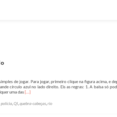
io
imples de jogar. Para jogar, primeiro clique na figura acima, e de
ande círculo azul no lado direito. Eis as regras: 1. A balsa só pod
Leia
alquer uma das
[…]
mais
sobreQuebra-
,
polícia
,
QI
,
quebra-cabeças
,
rio
cabeça:
Atravessar