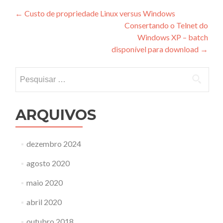
Navegação
←
Custo de propriedade Linux versus Windows
Consertando o Telnet do
de
Windows XP – batch
Post
disponível para download
→
Pesquisar
por:
ARQUIVOS
dezembro 2024
agosto 2020
maio 2020
abril 2020
outubro 2018