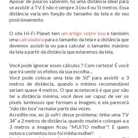
Apesar de poucos saberem, há uma distância ideal para
se assistir à TV. E não é sempre 3 (ou 4 ou 5) metros. Essa
distância varia em função do tamanho da tela e do seu
posicionamento.
O site Hi-Fi Planet tem
um artigo sobre isso
e também
uma
calculadora
para o tamanho da tela e a distância que
devemos assisti-la ou para calcular o tamanho máximo
da tela a partir da distância que estaremos da tela.
Você pode ignorar esses cálculos ? Com certeza! É você
que irá sentir os efeitos da sua escolha…
Você pode colocar uma tela de 50″ para assistir a 3
metros de distância, quando o mínimo recomendável
seriam quase 4 metros. O que acontecerá é que por não
ter a distância mínima, você deve ser capaz de ver os
pixels luminosos que formam a imagem, e ela parecerá
“não tão boa” na maior parte das vezes.
Acredite-me, eu já sofri desse problema: tinha uma TV
34″ a 2 metros de distância, quando mudei e coloquei-a a
3 metros a imagem ficou “MUITO melhor”! E quem
notou e comentou isso foi minha mulher!