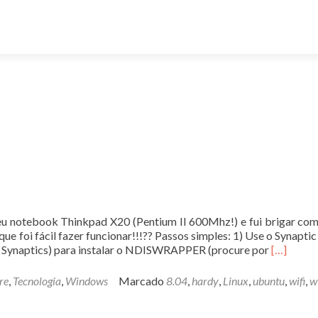
meu notebook Thinkpad X20 (Pentium II 600Mhz!) e fui brigar co
que foi fácil fazer funcionar!!!?? Passos simples: 1) Use o Synapti
Leia
s Synaptics) para instalar o NDISWRAPPER (procure por
[…]
mais
sobreWiF
re
,
Tecnologia
,
Windows
Marcado
8.04
,
hardy
,
Linux
,
ubuntu
,
wifi
,
w
no
Ubuntu