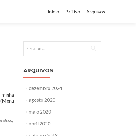
Pular
para
Início
BrTivo
Arquivos
o
conteúdo
Pesquisar
por:
ARQUIVOS
dezembro 2024
m minha
agosto 2020
c (Menu
maio 2020
i
ireless
,
abril 2020
outubro 2018