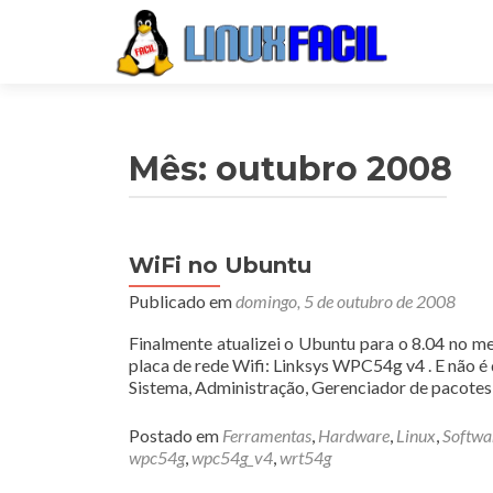
Mês:
outubro 2008
WiFi no Ubuntu
Navegação
Publicado em
domingo, 5 de outubro de 2008
por
posts
Finalmente atualizei o Ubuntu para o 8.04 no 
placa de rede Wifi: Linksys WPC54g v4 . E não é 
Sistema, Administração, Gerenciador de pacote
Postado em
Ferramentas
,
Hardware
,
Linux
,
Softwa
wpc54g
,
wpc54g_v4
,
wrt54g