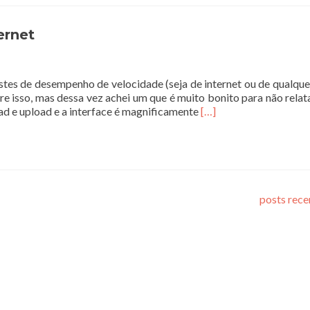
ernet
es de desempenho de velocidade (seja de internet ou de qualque
bre isso, mas dessa vez achei um que é muito bonito para não relata
Leia
ad e upload e a interface é magnificamente
[…]
mais
sobreTeste
de
velocidade
da
sua
posts rec
internet