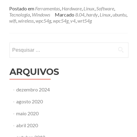
mais
sobreWiFi
Postado em
Ferramentas
,
Hardware
,
Linux
,
Software
,
no
Tecnologia
,
Windows
Marcado
8.04
,
hardy
,
Linux
,
ubuntu
,
Ubuntu
wifi
,
wireless
,
wpc54g
,
wpc54g_v4
,
wrt54g
Pesquisar
por:
ARQUIVOS
dezembro 2024
agosto 2020
maio 2020
abril 2020