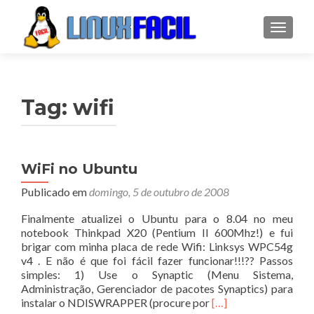
ALTER
Tag:
wifi
WiFi no Ubuntu
Publicado em
domingo, 5 de outubro de 2008
Finalmente atualizei o Ubuntu para o 8.04 no meu
notebook Thinkpad X20 (Pentium II 600Mhz!) e fui
brigar com minha placa de rede Wifi: Linksys WPC54g
v4 . E não é que foi fácil fazer funcionar!!!?? Passos
simples: 1) Use o Synaptic (Menu Sistema,
Administração, Gerenciador de pacotes Synaptics) para
Leia
instalar o NDISWRAPPER (procure por
[…]