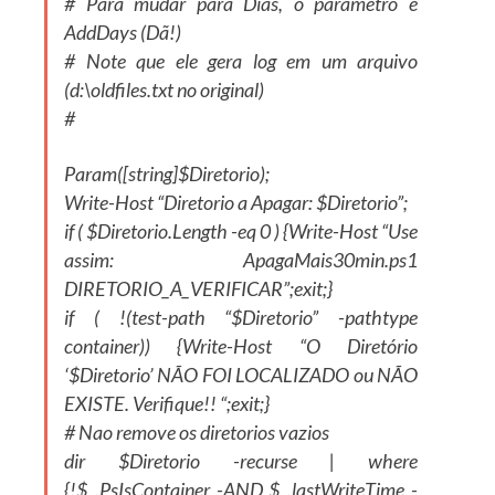
# Para mudar para Dias, o parametro é
AddDays (Dã!)
# Note que ele gera log em um arquivo
(d:\oldfiles.txt no original)
#
Param([string]$Diretorio);
Write-Host “Diretorio a Apagar: $Diretorio”;
if ( $Diretorio.Length -eq 0 ) {Write-Host “Use
assim: ApagaMais30min.ps1
DIRETORIO_A_VERIFICAR”;exit;}
if ( !(test-path “$Diretorio” -pathtype
container)) {Write-Host “O Diretório
‘$Diretorio’ NÃO FOI LOCALIZADO ou NÃO
EXISTE. Verifique!! “;exit;}
# Nao remove os diretorios vazios
dir $Diretorio -recurse | where
{!$_.PsIsContainer -AND $_.lastWriteTime -