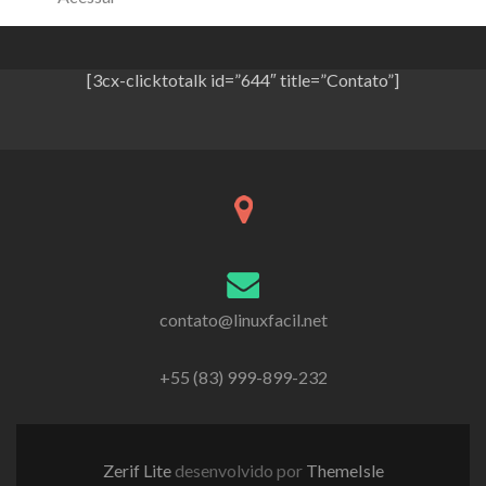
[3cx-clicktotalk id=”644″ title=”Contato”]
contato@linuxfacil.net
+55 (83) 999-899-232
Zerif Lite
desenvolvido por
ThemeIsle