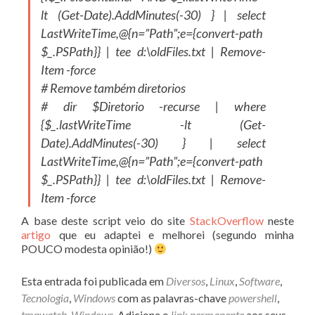
lt (Get-Date).AddMinutes(-30) } | select
LastWriteTime,@{n=”Path”;e={convert-path
$_.PSPath}} | tee d:\oldFiles.txt | Remove-
Item -force
# Remove também diretorios
# dir $Diretorio -recurse | where
{$_.lastWriteTime -lt (Get-
Date).AddMinutes(-30) } | select
LastWriteTime,@{n=”Path”;e={convert-path
$_.PSPath}} | tee d:\oldFiles.txt | Remove-
Item -force
A base deste script veio do site
StackOverflow
neste
artigo
que eu adaptei e melhorei (segundo minha
POUCO modesta opinião!)
Esta entrada foi publicada em
Diversos
,
Linux
,
Software
,
Tecnologia
,
Windows
com as palavras-chave
powershell
,
tmpwatch
,
Windows
. Adicione o
link permanente
aos seus