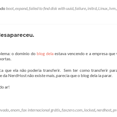
ado
boot
,
expand
,
failed to find disk with uuid
,
failure
,
initrd
,
Linux
,
lvm
,
desapareceu.
blema: o dominio do
blog dela
estava vencendo e a empresa que
portas.
a que ela não poderia transferir. Sem ter como transferir par
 da NerdHost não existe mais, parecia que o blog dela ia parar.
do ar!
avado
,
enom
,
fax internacional grátis
,
faxzero.com
,
locked
,
nerdhost
,
pr