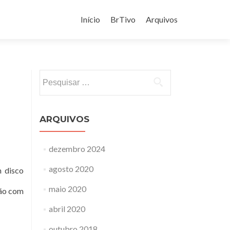
Pular
para
Início
BrTivo
Arquivos
o
conteúdo
Pesquisar
por:
ARQUIVOS
dezembro 2024
agosto 2020
m disco
maio 2020
ção com
abril 2020
outubro 2018