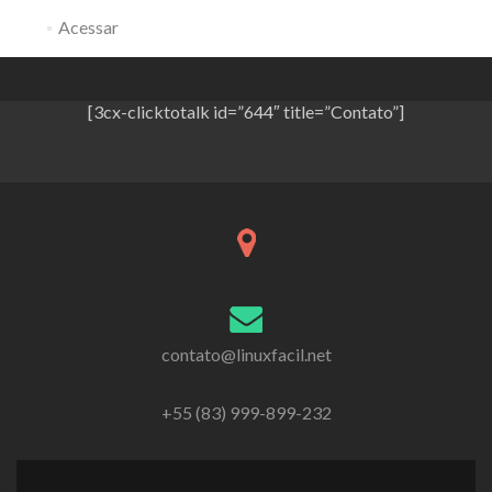
Acessar
[3cx-clicktotalk id=”644″ title=”Contato”]
contato@linuxfacil.net
+55 (83) 999-899-232