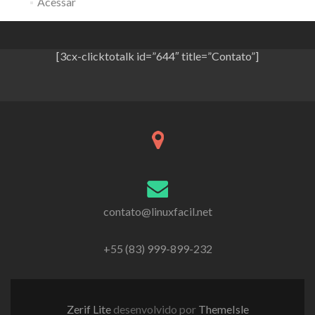
Acessar
[3cx-clicktotalk id=”644″ title=”Contato”]
contato@linuxfacil.net
+55 (83) 999-899-232
Zerif Lite
desenvolvido por
ThemeIsle