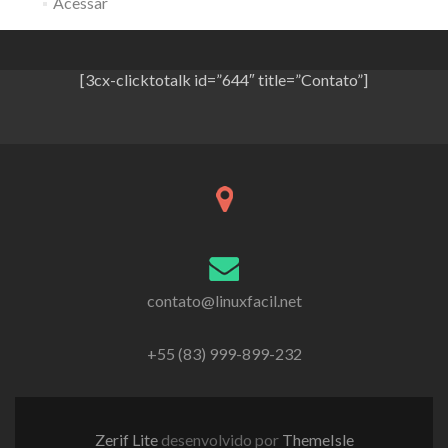
Acessar
[3cx-clicktotalk id=”644″ title=”Contato”]
contato@linuxfacil.net
+55 (83) 999-899-232
Zerif Lite
desenvolvido por
ThemeIsle