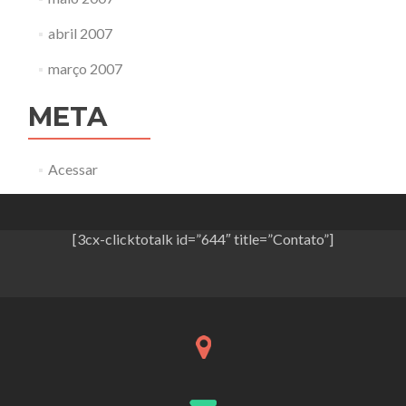
abril 2007
março 2007
META
Acessar
[3cx-clicktotalk id=”644″ title=”Contato”]