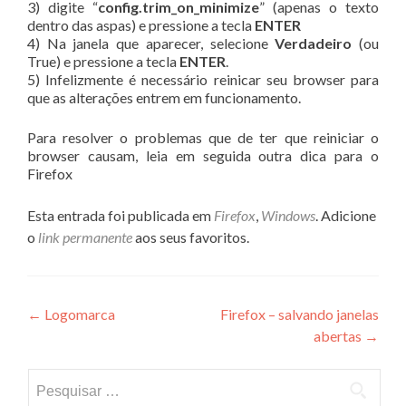
3) digite “
config.trim_on_minimize
” (apenas o texto
dentro das aspas) e pressione a tecla
ENTER
4) Na janela que aparecer, selecione
Verdadeiro
(ou
True) e pressione a tecla
ENTER
.
5) Infelizmente é necessário reinicar seu browser para
que as alterações entrem em funcionamento.
Para resolver o problemas que de ter que reiniciar o
browser causam, leia em seguida outra dica para o
Firefox
Esta entrada foi publicada em
Firefox
,
Windows
. Adicione
o
link permanente
aos seus favoritos.
Navegação
←
Logomarca
Firefox – salvando janelas
abertas
→
de
Post
Pesquisar
por: