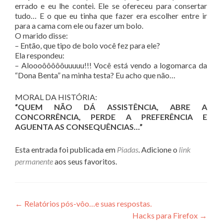
errado e eu lhe contei. Ele se ofereceu para consertar
tudo… E o que eu tinha que fazer era escolher entre ir
para a cama com ele ou fazer um bolo.
O marido disse:
– Então, que tipo de bolo você fez para ele?
Ela respondeu:
– Aloooôôôôôuuuuu!!! Você está vendo a logomarca da
“Dona Benta” na minha testa? Eu acho que não…
MORAL DA HISTÓRIA:
“QUEM NÃO DÁ ASSISTÊNCIA, ABRE A
CONCORRÊNCIA, PERDE A PREFERÊNCIA E
AGUENTA AS CONSEQUÊNCIAS…”
Esta entrada foi publicada em
Piadas
. Adicione o
link
permanente
aos seus favoritos.
Navegação
←
Relatórios pós-vôo…e suas respostas.
Hacks para Firefox
→