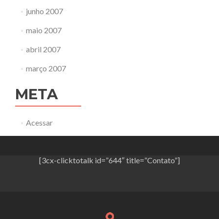
junho 2007
maio 2007
abril 2007
março 2007
META
Acessar
[3cx-clicktotalk id=”644″ title=”Contato”]