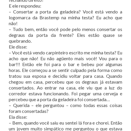
E ele respondeu:
– Consertar a porta da geladeira? Você está vendo a
logomarca da Brastemp na minha testa? Eu acho que
não!
– Tudo bem, então você pode pelo menos consertar os
degraus da porta da frente? Eles estão quase se
quebrando.
Ele disse:
– Você está vendo carpinteiro escrito me minha testa? Eu
acho que não! Eu não agüento mais você! Vou para o
bar!!! Então ele foi para o bar e bebeu por algumas
horas. Ele começou a se sentir culpado pela forma como
tratou sua esposa e decidiu voltar para casa. Quando
chegou em casa, percebeu que os degraus já estavam
consertados. Ao entrar na casa, ele viu que a luz do
corredor estava funcionando. Foi pegar uma cerveja e
percebeu que a porta da geladeira foi consertada…
– Querida – ele perguntou – como todas essas coisas
foram consertadas?
Ela disse:
– Bem, quando você saiu eu sentei lá fora e chorei. Então
um jovem muito simpático me perguntou o que estava