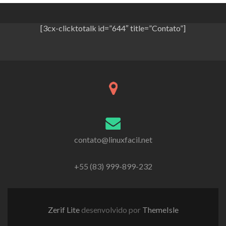
[3cx-clicktotalk id=”644″ title=”Contato”]
contato@linuxfacil.net
+55 (83) 999-899-232
Zerif Lite
desenvolvido por
ThemeIsle