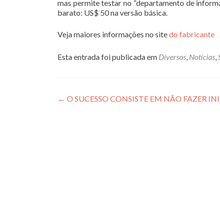
mas permite testar no “departamento de informá
barato: US$ 50 na versão básica.
Veja maiores informações no site
do fabricante
Esta entrada foi publicada em
Diversos
,
Notícias
,
Navegação
←
O SUCESSO CONSISTE EM NÃO FAZER IN
de
Post