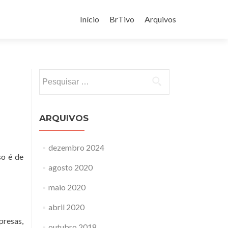
Pular
para
Início
BrTivo
Arquivos
o
conteúdo
Pesquisar
por:
ARQUIVOS
dezembro 2024
so é de
agosto 2020
maio 2020
abril 2020
presas,
outubro 2018