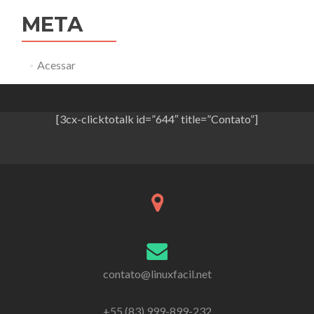
META
Acessar
[3cx-clicktotalk id=”644″ title=”Contato”]
contato@linuxfacil.net
+55 (83) 999-899-232