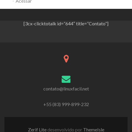
Acessar
[3cx-clicktotalk id=”644″ title=”Contato”]
contato@linuxfacil.net
+55 (83) 999-899-232
Zerif Lite
desenvolvido por
ThemeIsle