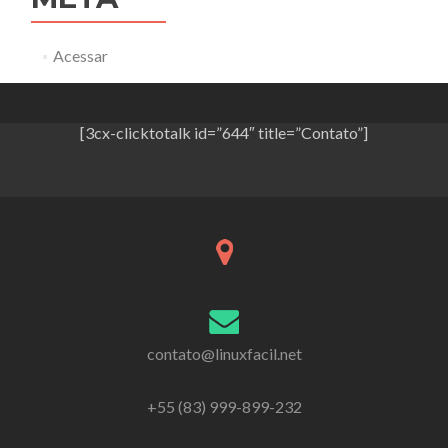
Acessar
[3cx-clicktotalk id=”644″ title=”Contato”]
contato@linuxfacil.net
+55 (83) 999-899-232