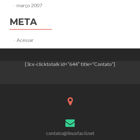
março 2007
META
Acessar
[3cx-clicktotalk id=”644″ title=”Contato”]
contato@linuxfacil.net