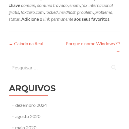
chave
domain
,
dominio travado
,
enom
,
fax internacional
grátis
,
faxzero.com
,
locked
,
nerdhost
,
problem
,
problema
,
status
. Adicione o
link permanente
aos seus favoritos.
Navegação
←
Caindo na Real
Porque o nome Windows7 ?
→
de
Post
Pesquisar
por:
ARQUIVOS
dezembro 2024
agosto 2020
maio 2020