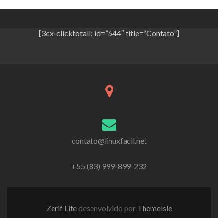
[3cx-clicktotalk id=”644″ title=”Contato”]
contato@linuxfacil.net
+55 (83) 999-899-232
Zerif Lite
desenvolvido por
ThemeIsle