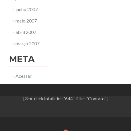
junho 2007
maio 2007
abril 2007
março 2007
META
Acessar
[3cx-clicktotalk id=”644″ title=”Contato”]