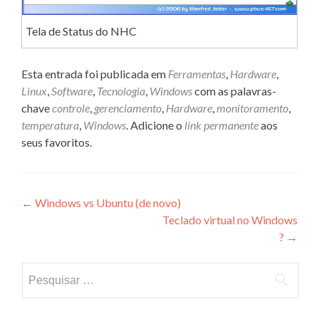
Tela de Status do NHC
Esta entrada foi publicada em
Ferramentas
,
Hardware
,
Linux
,
Software
,
Tecnologia
,
Windows
com as palavras-
chave
controle
,
gerenciamento
,
Hardware
,
monitoramento
,
temperatura
,
Windows
. Adicione o
link permanente
aos
seus favoritos.
Navegação
←
Windows vs Ubuntu (de novo)
Teclado virtual no Windows
de
?
→
Post
Pesquisar
por: