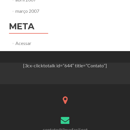
março 2007
META
Acessar
[3cx-clicktotalk id=”644″ title=”Contato”]
contato@linuxfacil.net