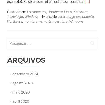
Leia
exemplo). Eu só encontrei um defeito: necessitar
[…]
mais
sobreContro
Postado em
Ferramentas
,
Hardware
,
Linux
,
Software
,
e
Tecnologia
,
Windows
Marcado
controle
,
gerenciamento
,
monitorame
Hardware
,
monitoramento
,
temperatura
,
Windows
do
seu
micro
Pesquisar
por:
ARQUIVOS
dezembro 2024
agosto 2020
maio 2020
abril 2020