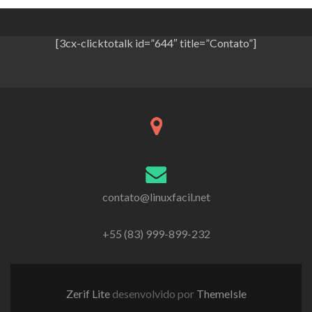
[3cx-clicktotalk id=”644″ title=”Contato”]
contato@linuxfacil.net
+55 (83) 999-899-232
Zerif Lite
desenvolvido por
ThemeIsle