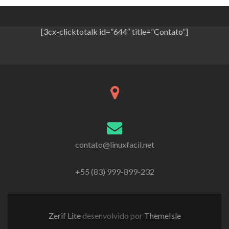
[3cx-clicktotalk id=”644″ title=”Contato”]
contato@linuxfacil.net
+55 (83) 999-899-232
Zerif Lite
desenvolvido por
ThemeIsle