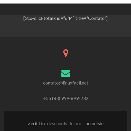
[3cx-clicktotalk id=”644″ title=”Contato”]
contato@linuxfacil.net
+55 (83) 999-899-232
Zerif Lite
desenvolvido por
ThemeIsle