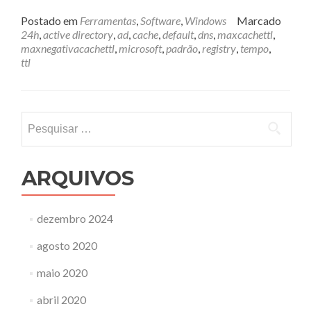
mais
sobreCache
Postado em
Ferramentas
,
Software
,
Windows
Marcado
de
24h
,
active directory
,
ad
,
cache
,
default
,
dns
,
maxcachettl
,
registros
maxnegativacachettl
,
microsoft
,
padrão
,
registry
,
tempo
,
no
ttl
DNS
da
Microsoft
Pesquisar
por:
ARQUIVOS
dezembro 2024
agosto 2020
maio 2020
abril 2020