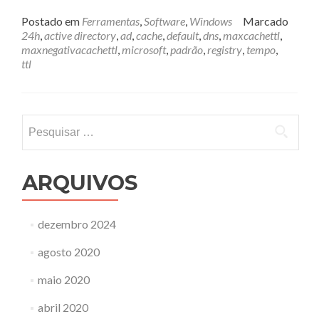
mais
sobreCache
Postado em
Ferramentas
,
Software
,
Windows
Marcado
de
24h
,
active directory
,
ad
,
cache
,
default
,
dns
,
maxcachettl
,
registros
maxnegativacachettl
,
microsoft
,
padrão
,
registry
,
tempo
,
no
ttl
DNS
da
Microsoft
Pesquisar
por:
ARQUIVOS
dezembro 2024
agosto 2020
maio 2020
abril 2020