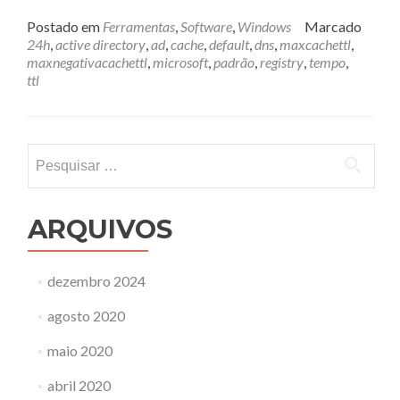
mais
sobreCache
Postado em
Ferramentas
,
Software
,
Windows
Marcado
de
24h
,
active directory
,
ad
,
cache
,
default
,
dns
,
maxcachettl
,
registros
maxnegativacachettl
,
microsoft
,
padrão
,
registry
,
tempo
,
no
ttl
DNS
da
Microsoft
Pesquisar
por:
ARQUIVOS
dezembro 2024
agosto 2020
maio 2020
abril 2020