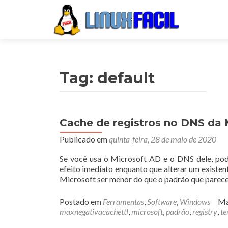
Tag:
default
Cache de registros no DNS da 
Publicado em
quinta-feira, 28 de maio de 2020
Se você usa o Microsoft AD e o DNS dele, pod
efeito imediato enquanto que alterar um existe
Microsoft ser menor do que o padrão que parece
Postado em
Ferramentas
,
Software
,
Windows
Ma
maxnegativacachettl
,
microsoft
,
padrão
,
registry
,
t