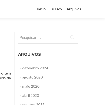
Pular
para
Início
BrTivo
Arquivos
o
conteúdo
Pesquisar
por:
ARQUIVOS
dezembro 2024
tro tem
agosto 2020
 DNS da
maio 2020
abril 2020
outubro 2018