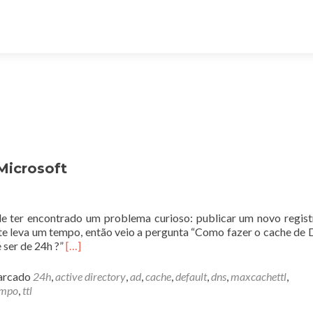
Microsoft
e ter encontrado um problema curioso: publicar um novo regis
nte leva um tempo, então veio a pergunta “Como fazer o cache de
Leia
 ser de 24h ?”
[…]
mais
sobreCache
rcado
24h
,
active directory
,
ad
,
cache
,
default
,
dns
,
maxcachettl
,
de
empo
,
ttl
registros