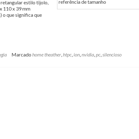
referência de tamanho
etangular estilo tijolo,
 x 110 x 39 mm
 o que significa que
ogia
Marcado
home theather
,
htpc
,
ion
,
nvidia
,
pc
,
silencioso