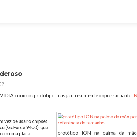
oderoso
09
VIDIA criou um protótipo, mas já é
realmente
impressionante:
N
m vez de usar o chipset
 seu (GeForce 9400), que
protótipo ION na palma da mão
o em uma placa