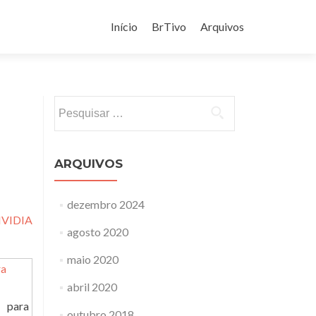
Pular
para
Início
BrTivo
Arquivos
o
conteúdo
Pesquisar
por:
ARQUIVOS
dezembro 2024
VIDIA
agosto 2020
maio 2020
abril 2020
 para
outubro 2018