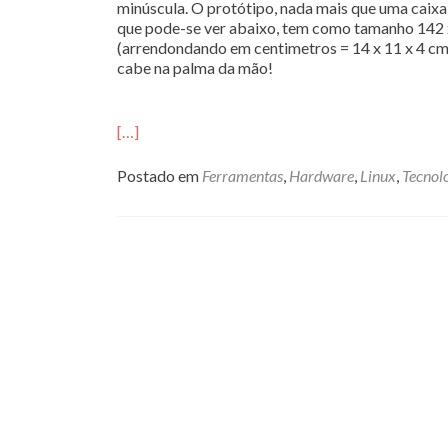
minúscula. O protótipo, nada mais que uma caixa r
que pode-se ver abaixo, tem como tamanho 142
(arrendondando em centimetros = 14 x 11 x 4 cm)
cabe na palma da mão!
[…]
Postado em
Ferramentas
,
Hardware
,
Linux
,
Tecnol