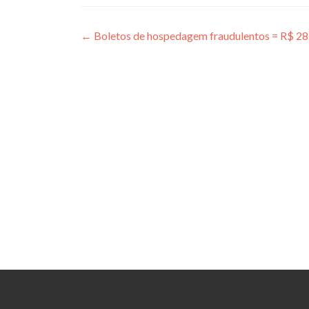
Navegação
←
Boletos de hospedagem fraudulentos = R$ 28
de
Post