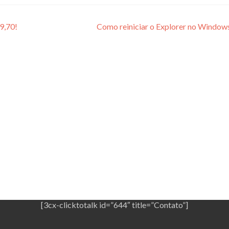
9,70!
Como reiniciar o Explorer no Windo
[3cx-clicktotalk id=”644″ title=”Contato”]