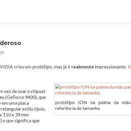
oderoso
09
VIDIA criou um protótipo, mas já é
realmente
impressionante:
N
m vez de usar o chipset
 seu (GeForce 9400), que
protótipo ION na palma da mão
o em uma placa
referência de tamanho
etangular estilo tijolo,
 x 110 x 39 mm
 o que significa que