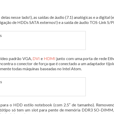
las nesse lado!), as saídas de áudio (7.1) analógicas e a digital (e
 ligação de HDDs SATA externos!) e a saída de áudio TOS-Link S/P
 vídeo padrão VGA,
DVI
e
HDMI
junto com uma porta de rede Eth
ontra o conector de força que é conectado a um adaptador tijolo
amente todas máquinas baseadas no Intel Atom.
o para o HDD estilo notebook (com 2.5″ de tamanho). Removen
protótipo só tem um slot para pente de memória DDR3 SO-DIMM