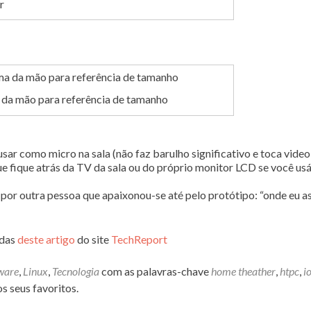
r
 da mão para referência de tamanho
usar como micro na sala (não faz barulho significativo e toca vide
e fique atrás da TV da sala ou do próprio monitor LCD se você usá
o por outra pessoa que apaixonou-se até pelo protótipo: “onde eu a
adas
deste artigo
do site
TechReport
ware
,
Linux
,
Tecnologia
com as palavras-chave
home theather
,
htpc
,
i
s seus favoritos.