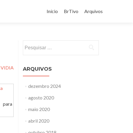
Pular
para
Início
BrTivo
Arquivos
o
conteúdo
Pesquisar
por:
VIDIA
ARQUIVOS
dezembro 2024
agosto 2020
 para
maio 2020
abril 2020
outubro 2018