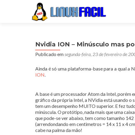
Nvidia ION – Minúsculo mas p
Publicado em
segunda-feira, 23 de fevereiro de 20
Ainda é só uma plataforma-base para a qual a N
ION
.
A base é um processador Atom da Intel, porém e
gráfico da própria Intel, a NVidia está usando o
tem um desempenho MUITO superior. E fez tud
minúscula. O protótipo, nada mais que uma caixa r
que pode-se ver abaixo, tem como tamanho 142
(arrendondando em centimetros = 14 x 11 x 4 cm)
cabe na palma da mão!