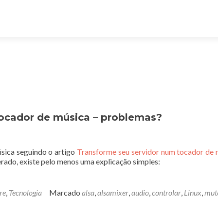
tocador de música – problemas?
sica seguindo o artigo
Transforme seu servidor num tocador de 
ado, existe pelo menos uma explicação simples:
re
,
Tecnologia
Marcado
alsa
,
alsamixer
,
audio
,
controlar
,
Linux
,
mut