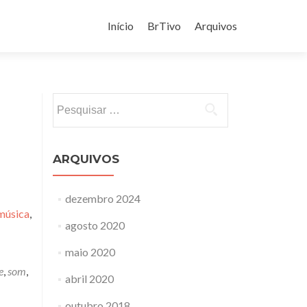
Pular
para
Início
BrTivo
Arquivos
o
conteúdo
Pesquisar
por:
ARQUIVOS
dezembro 2024
música
,
agosto 2020
maio 2020
e
,
som
,
abril 2020
outubro 2018