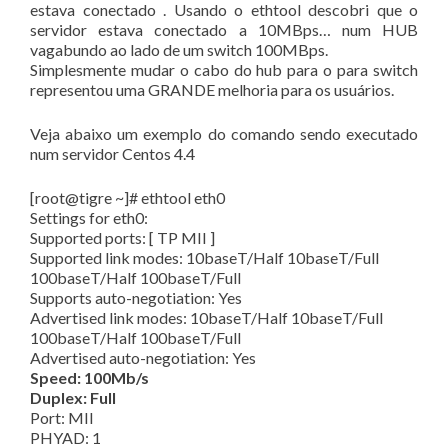
estava conectado . Usando o ethtool descobri que o
servidor estava conectado a 10MBps… num HUB
vagabundo ao lado de um switch 100MBps.
Simplesmente mudar o cabo do hub para o para switch
representou uma GRANDE melhoria para os usuários.
Veja abaixo um exemplo do comando sendo executado
num servidor Centos 4.4
[root@tigre ~]# ethtool eth0
Settings for eth0:
Supported ports: [ TP MII ]
Supported link modes: 10baseT/Half 10baseT/Full
100baseT/Half 100baseT/Full
Supports auto-negotiation: Yes
Advertised link modes: 10baseT/Half 10baseT/Full
100baseT/Half 100baseT/Full
Advertised auto-negotiation: Yes
Speed: 100Mb/s
Duplex: Full
Port: MII
PHYAD: 1