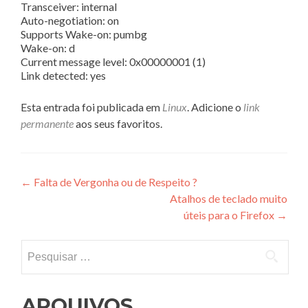
Transceiver: internal
Auto-negotiation: on
Supports Wake-on: pumbg
Wake-on: d
Current message level: 0x00000001 (1)
Link detected: yes
Esta entrada foi publicada em
Linux
. Adicione o
link
permanente
aos seus favoritos.
Navegação
←
Falta de Vergonha ou de Respeito ?
Atalhos de teclado muito
de
úteis para o Firefox
→
Post
Pesquisar
por:
ARQUIVOS