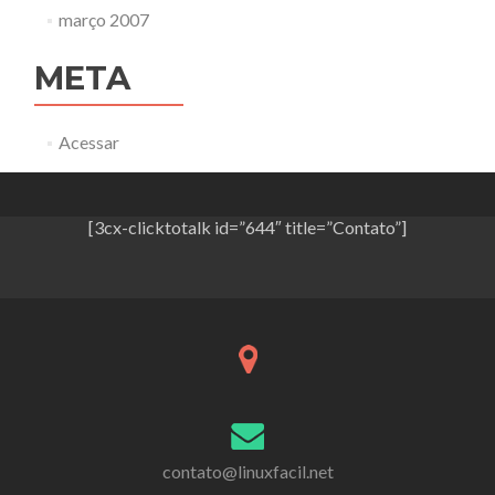
março 2007
META
Acessar
[3cx-clicktotalk id=”644″ title=”Contato”]
contato@linuxfacil.net