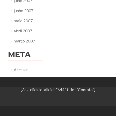
julho 2007
junho 2007
maio 2007
abril 2007
março 2007
META
Acessar
[3cx-clicktotalk id=”644″ title=”Contato”]