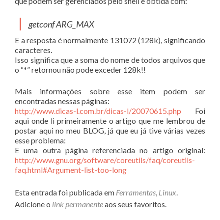
que podem ser gerenciados pelo shell é obtida com:
getconf ARG_MAX
E a resposta é normalmente 131072 (128k), significando
caracteres.
Isso significa que a soma do nome de todos arquivos que
o “*” retornou não pode exceder 128k!!
Mais informações sobre esse item podem ser
encontradas nessas páginas:
http://www.dicas-l.com.br/dicas-l/20070615.php
Foi
aqui onde li primeiramente o artigo que me lembrou de
postar aqui no meu BLOG, já que eu já tive várias vezes
esse problema:
E uma outra página referenciada no artigo original:
http://www.gnu.org/software/coreutils/faq/coreutils-
faq.html#Argument-list-too-long
Esta entrada foi publicada em
Ferramentas
,
Linux
.
Adicione o
link permanente
aos seus favoritos.