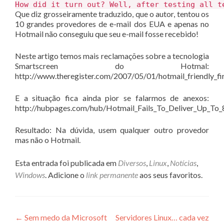
How did it turn out? Well, after testing all t
Que diz grosseiramente traduzido, que o autor, tentou os
10 grandes provedores de e-mail dos EUA e apenas no
Hotmail não conseguiu que seu e-mail fosse recebido!
Neste artigo temos mais reclamações sobre a tecnologia
Smartscreen do Hotmal:
http://www.theregister.com/2007/05/01/hotmail_friendly_fi
E a situação fica ainda pior se falarmos de anexos:
http://hubpages.com/hub/Hotmail_Fails_To_Deliver_Up_To_
Resultado: Na dúvida, usem qualquer outro provedor
mas não o Hotmail.
Esta entrada foi publicada em
Diversos
,
Linux
,
Notícias
,
Windows
. Adicione o
link permanente
aos seus favoritos.
Navegação
←
Sem medo da Microsoft
Servidores Linux… cada vez