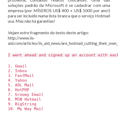
soluções padrão da Microsoft é se cadastrar com uma
empresa (por MÍSEROS US$ 400 + US$ 1000 por ano!)
para ser incluído numa lista branca que o serviço Hotmail
usa. Mas não há garantias!
Vejam estre fragmento do texto deste artigo:
http://www.iis-
aid.com/articles/iis_aid_news/are_hotmail_cutting_their_own
I went ahead and signed up an account with eac
1. Gmail
2. Inbox
3. FastMail
4. Yahoo
5. AOL Mail
6. HotPOP
7. Groowy Email
8. MSN Hotmail
9. BigString
10. My Way Mail