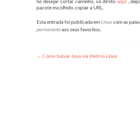
Se desejar cortar caminho, vá direto
aqui
, dep
pacote escolhido, copiar a URL.
Esta entrada foi publicada em
Linux
com as pala
permanente
aos seus favoritos.
Navegação
←
Como baixar Java via shell no Linux
de
Post