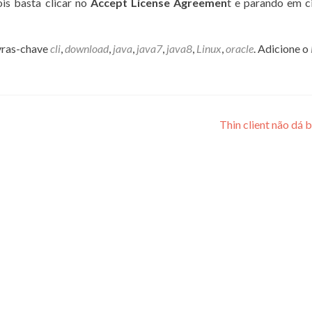
ois basta clicar no
Accept License Agreemen
t e parando em 
vras-chave
cli
,
download
,
java
,
java7
,
java8
,
Linux
,
oracle
. Adicione o
Thin client não dá 