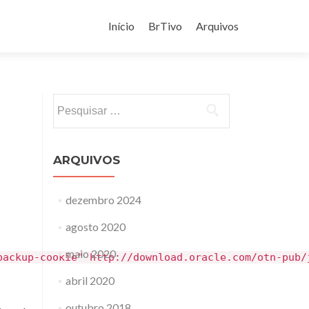
Pular
para
Início
BrTivo
Arquivos
o
conteúdo
Pesquisar
por:
ARQUIVOS
dezembro 2024
agosto 2020
maio 2020
backup-cookie" http://download.oracle.com/otn-pub/
abril 2020
outubro 2018