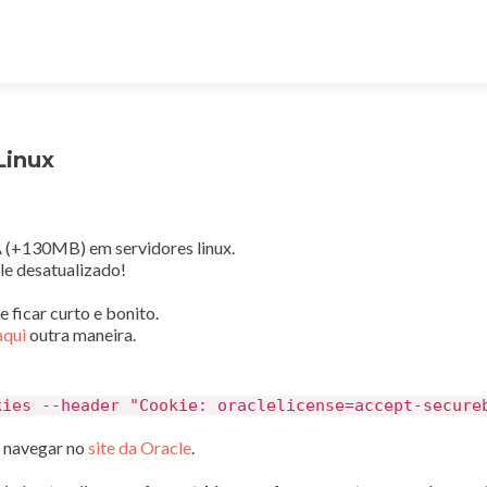
Linux
 (+130MB) em servidores linux.
le desatualizado!
 ficar curto e bonito.
aqui
outra maneira.
kies --header "Cookie: oraclelicense=accept-secure
o navegar no
site da Oracle
.