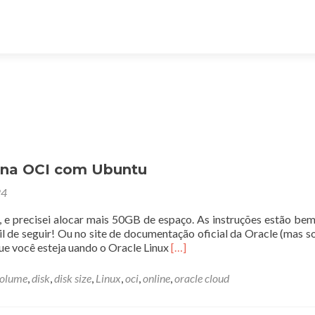
 na OCI com Ubuntu
24
e precisei alocar mais 50GB de espaço. As instruções estão bem
 de seguir! Ou no site de documentação oficial da Oracle (mas 
Leia
que você esteja uando o Oracle Linux
[…]
mais
sobreAumentando
volume
,
disk
,
disk size
,
Linux
,
oci
,
online
,
oracle cloud
partição
de