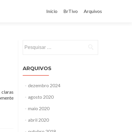
Pular
para
Início
BrTivo
Arquivos
o
conteúdo
Pesquisar
por:
ARQUIVOS
dezembro 2024
 claras
agosto 2020
somente
maio 2020
abril 2020
outubro 2018