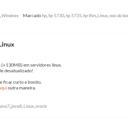
,
Windows
Marcado
hp
,
hp 5730
,
hp 5735
,
hp thin
,
Linux
,
nao da bo
Linux
 (+130MB) em servidores linux.
le desatualizado!
 ficar curto e bonito.
aqui
outra maneira.
java7
,
java8
,
Linux
,
oracle