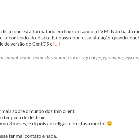
Boot
na
OCI
com
Ubuntu
 disco que está formatado em linux e usando o LVM. Não basta m
 o conteudo do disco. Eu passo por essa situação quando qu
Leia
de de versão do CentOS e
[…]
mais
sobreMontando
vm
,
mount
,
nome
,
nome do volume
,
trocar
,
vgchange
,
vgrename
,
vgscan
,
disco
LVM
ais sobre o mundo dos thin client.
 ter pena de destruir.
o 3 meses) e depois ao religar, ele estava morto!
se ter mal contato e nada.