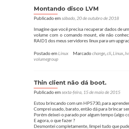
Montando disco LVM
Publicado em
sábado, 20 de outubro de 2018
Imagine que você precisa recuperar dados de um
volume com o comando mount, ele não conhece
RAID1 dos meus servidores linux para um upgra
Postado em
Linux
Marcado
change
,
cli
,
Linux
,
l
volumegroup
Thin client não dá boot.
Publicado em
sexta-feira, 15 de maio de 2015
Estou brincando com um HP5730, para aprender m
Comprei usado, barato, então dá para brincar sem
Porém deixei-o parado por algum tempo (algo com
E agora, o que fazer ?
Desmontei completamente, limpei tudo que pudes