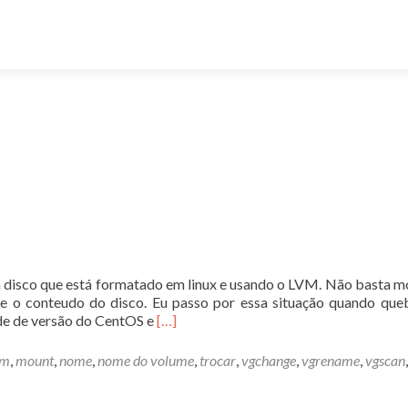
 disco que está formatado em linux e usando o LVM. Não basta m
 o conteudo do disco. Eu passo por essa situação quando qu
Leia
de de versão do CentOS e
[…]
mais
sobreMontando
vm
,
mount
,
nome
,
nome do volume
,
trocar
,
vgchange
,
vgrename
,
vgscan
,
disco
LVM