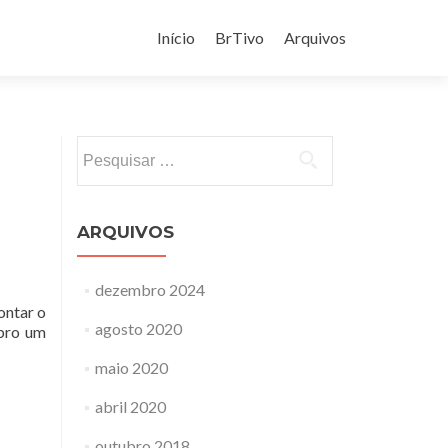
Pular
para
Início
BrTivo
Arquivos
o
conteúdo
Pesquisar
por:
ARQUIVOS
dezembro 2024
ontar o
agosto 2020
ebro um
maio 2020
abril 2020
outubro 2018