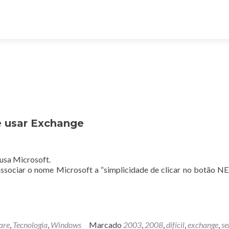
cê usar Exchange
 usa Microsoft.
ssociar o nome Microsoft a “simplicidade de clicar no botão N
are
,
Tecnologia
,
Windows
Marcado
2003
,
2008
,
difícil
,
exchange
,
se