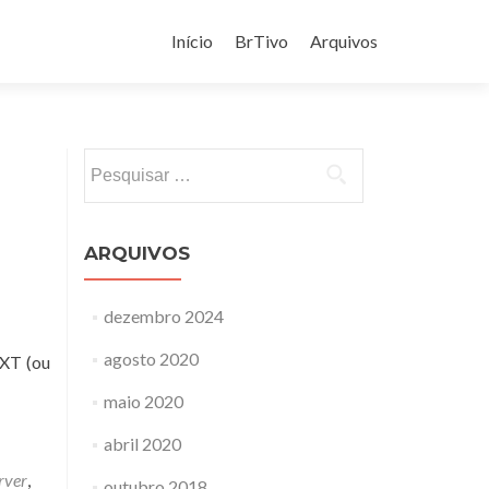
Pular
para
Início
BrTivo
Arquivos
o
conteúdo
Pesquisar
por:
ARQUIVOS
dezembro 2024
agosto 2020
EXT (ou
maio 2020
abril 2020
rver
,
outubro 2018