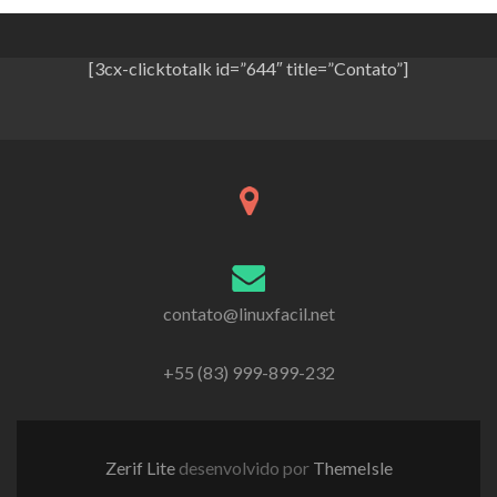
[3cx-clicktotalk id=”644″ title=”Contato”]
contato@linuxfacil.net
+55 (83) 999-899-232
Zerif Lite
desenvolvido por
ThemeIsle