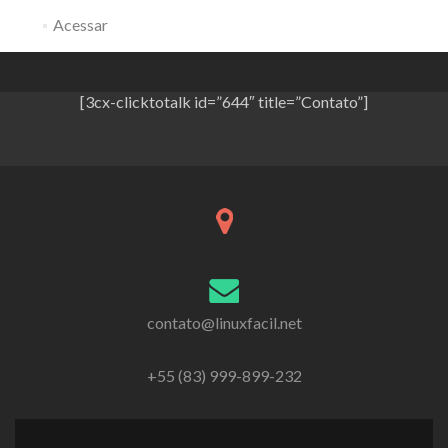
Acessar
[3cx-clicktotalk id=”644″ title=”Contato”]
contato@linuxfacil.net
+55 (83) 999-899-232