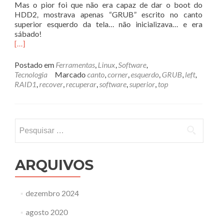
Mas o pior foi que não era capaz de dar o boot do
HDD2, mostrava apenas “GRUB” escrito no canto
superior esquerdo da tela… não inicializava… e era
sábado!
[…]
Postado em
Ferramentas
,
Linux
,
Software
,
Tecnologia
Marcado
canto
,
corner
,
esquerdo
,
GRUB
,
left
,
RAID1
,
recover
,
recuperar
,
software
,
superior
,
top
Pesquisar
por:
ARQUIVOS
dezembro 2024
agosto 2020