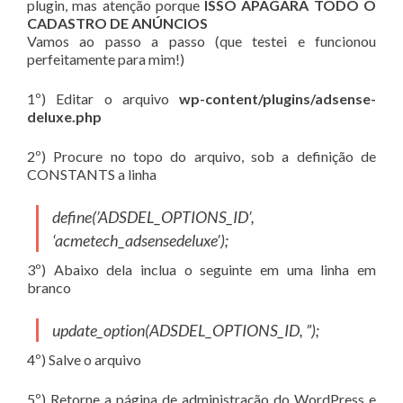
plugin, mas atenção porque
ISSO APAGARÁ TODO O
CADASTRO DE ANÚNCIOS
Vamos ao passo a passo (que testei e funcionou
perfeitamente para mim!)
1º) Editar o arquivo
wp-content/plugins/adsense-
deluxe.php
2º) Procure no topo do arquivo, sob a definição de
CONSTANTS a linha
define(’ADSDEL_OPTIONS_ID’,
‘acmetech_adsensedeluxe’);
3º) Abaixo dela inclua o seguinte em uma linha em
branco
update_option(ADSDEL_OPTIONS_ID, ”);
4º) Salve o arquivo
5º) Retorne a página de administração do WordPress e