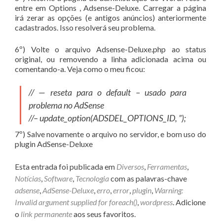
entre em Options , Adsense-Deluxe. Carregar a página
irá zerar as opções (e antigos anúncios) anteriormente
cadastrados. Isso resolverá seu problema.
6º) Volte o arquivo Adsense-Deluxe.php ao status
original, ou removendo a linha adicionada acima ou
comentando-a. Veja como o meu ficou:
// — reseta para o default – usado para
problema no AdSense
//– update_option(ADSDEL_OPTIONS_ID, ”);
7º) Salve novamente o arquivo no servidor, e bom uso do
plugin AdSense-Deluxe
Esta entrada foi publicada em
Diversos
,
Ferramentas
,
Notícias
,
Software
,
Tecnologia
com as palavras-chave
adsense
,
AdSense-Deluxe
,
erro
,
error
,
plugin
,
Warning:
Invalid argument supplied for foreach()
,
wordpress
. Adicione
o
link permanente
aos seus favoritos.