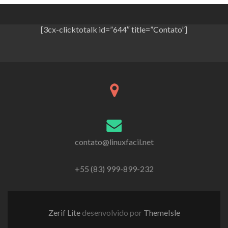
[3cx-clicktotalk id=”644″ title=”Contato”]
contato@linuxfacil.net
+55 (83) 999-899-232
Zerif Lite
desenvolvido por
ThemeIsle