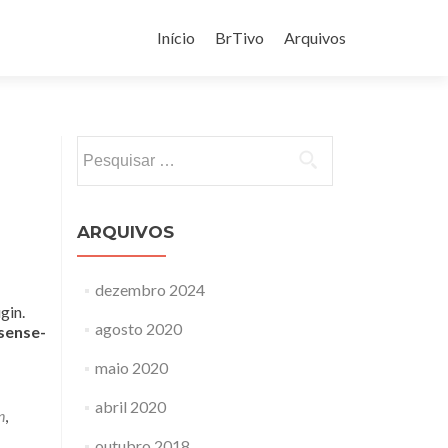
Pular
para
Início
BrTivo
Arquivos
o
conteúdo
Pesquisar
por:
ARQUIVOS
dezembro 2024
gin.
agosto 2020
sense-
maio 2020
abril 2020
n
,
outubro 2018