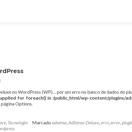
rdPress
8
eluxe no WordPress (WP)… por um erro no banco de dados do plu
upplied for foreach() in /public_html/wp-content/plugins/ad
 página Options.
are
,
Tecnologia
Marcado
adsense
,
AdSense-Deluxe
,
erro
,
error
,
plugi
rdpress