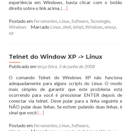
experiência em Windows, basta clicar com o botão
Leia
direito sobre o link acima,
[…]
mais
sobreConsertando
Postado em
Ferramentas
,
Linux
,
Software
,
Tecnologia
,
o
Windows
Marcado
Linux
,
shell
,
telnet
,
Windows
,
winxp
,
Telnet
xp
do
Windows
XP
–
Telnet do Window XP -> Linux
batch
Publicado em
terça-feira, 3 de junho de 2008
disponível
para
O comando Telnet do Windows XP não funciona
download
adequadamente para alguns scripts do Linux. O modo
mais simples de garantir que este problema está
ocorrendo para você é pressionar ENTER depois de
conectar via telnet. Deve pular para a linha seguinte e
NÃO pular duas linhas. Se estiver pulando duas linhas, é
Leia
sinal que você
[…]
mais
sobreTelnet
Postado em
Ferramentas
,
Linux
,
Software
,
do