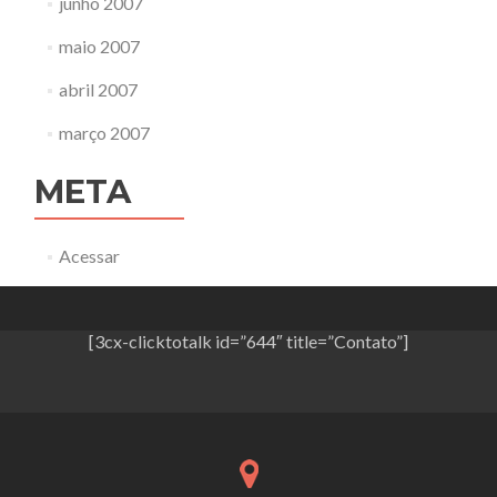
junho 2007
maio 2007
abril 2007
março 2007
META
Acessar
[3cx-clicktotalk id=”644″ title=”Contato”]