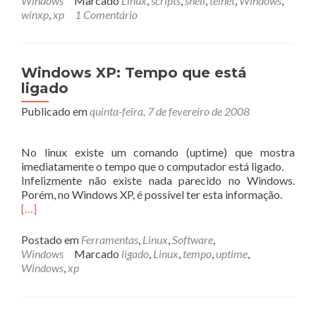
Windows
Marcado
Linux
,
scripts
,
shell
,
telnet
,
Windows
,
Window
winxp
,
xp
1 Comentário
XP
-
>
Linux
Windows XP: Tempo que está
ligado
Publicado em
quinta-feira, 7 de fevereiro de 2008
No linux existe um comando (uptime) que mostra
imediatamente o tempo que o computador está ligado.
Infelizmente não existe nada parecido no Windows.
Porém, no Windows XP, é possível ter esta informação.
[…]
Postado em
Ferramentas
,
Linux
,
Software
,
Windows
Marcado
ligado
,
Linux
,
tempo
,
uptime
,
Windows
,
xp