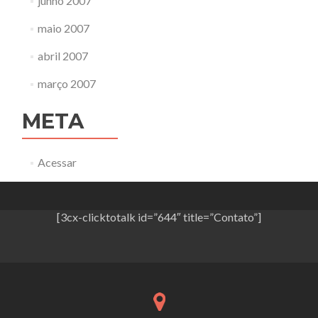
junho 2007
maio 2007
abril 2007
março 2007
META
Acessar
[3cx-clicktotalk id=”644″ title=”Contato”]