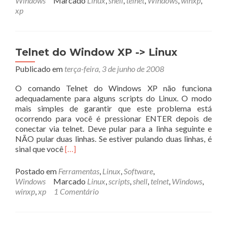
Windows
Marcado
Linux
,
shell
,
telnet
,
Windows
,
winxp
,
Telnet
xp
do
Windows
XP
–
Telnet do Window XP -> Linux
batch
Publicado em
terça-feira, 3 de junho de 2008
disponível
para
O comando Telnet do Windows XP não funciona
download
adequadamente para alguns scripts do Linux. O modo
mais simples de garantir que este problema está
ocorrendo para você é pressionar ENTER depois de
conectar via telnet. Deve pular para a linha seguinte e
NÃO pular duas linhas. Se estiver pulando duas linhas, é
Leia
sinal que você
[…]
mais
sobreTelnet
Postado em
Ferramentas
,
Linux
,
Software
,
do
Windows
Marcado
Linux
,
scripts
,
shell
,
telnet
,
Windows
,
Window
winxp
,
xp
1 Comentário
XP
-
>