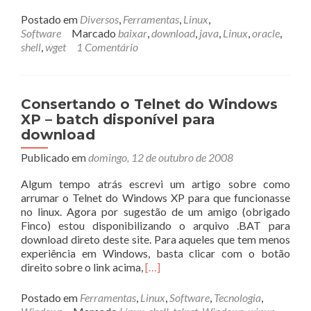
mais
sobreComo
Postado em
Diversos
,
Ferramentas
,
Linux
,
baixar
Software
Marcado
baixar
,
download
,
java
,
Linux
,
oracle
,
Java
shell
,
wget
1 Comentário
via
shell
no
Linux
Consertando o Telnet do Windows
XP – batch disponível para
download
Publicado em
domingo, 12 de outubro de 2008
Algum tempo atrás escrevi um artigo sobre como
arrumar o Telnet do Windows XP para que funcionasse
no linux. Agora por sugestão de um amigo (obrigado
Finco) estou disponibilizando o arquivo .BAT para
download direto deste site. Para aqueles que tem menos
experiência em Windows, basta clicar com o botão
Leia
direito sobre o link acima,
[…]
mais
sobreConsertando
Postado em
Ferramentas
,
Linux
,
Software
,
Tecnologia
,
o