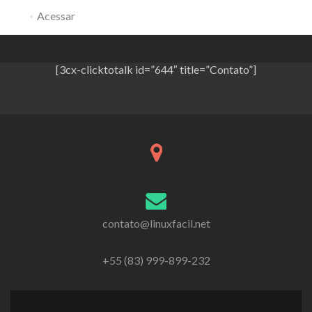
Acessar
[3cx-clicktotalk id=”644″ title=”Contato”]
contato@linuxfacil.net
+55 (83) 999-899-232