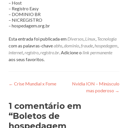
– Host
– Registro Easy
– DOMINIO BR
– NICREGISTRO
– hospedagem.org.br
Esta entrada foi publicada em
Diversos
,
Linux
,
Tecnologia
com as palavras-chave
abhs
,
dominio
,
fraude
,
hospedagem
,
internet
,
registro
,
registro.br
. Adicione o
link permanente
aos seus favoritos.
Navegação
←
Crise Mundial x Fome
Nvidia ION – Minúsculo
mas poderoso
→
de
Post
1 comentário em
“
Boletos de
hospedagem